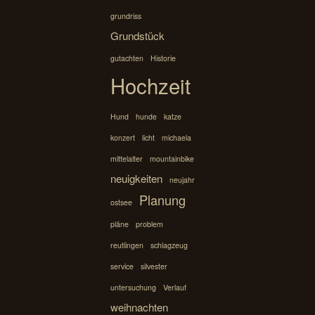
grundriss
Grundstück
gutachten
Historie
Hochzeit
Hund
hunde
katze
konzert
licht
michaela
mittelalter
mountainbike
neuigkeiten
neujahr
Planung
ostsee
pläne
problem
reutlingen
schlagzeug
service
silvester
untersuchung
Verlauf
weihnachten