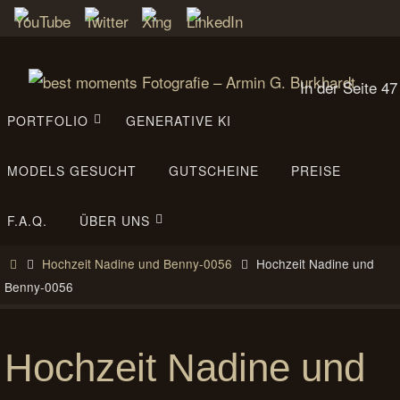
Zum
Inhalt
springen
In der Seite 47
Zum
72184
PORTFOLIO
GENERATIVE KI
Inhalt
Eutingen im
springen
Gäu
MODELS GESUCHT
GUTSCHEINE
PREISE
0152/5354102
-
F.A.Q.
ÜBER UNS
07457/932945
Start
Hochzeit Nadine und Benny-0056
Hochzeit Nadine und
Benny-0056
Hochzeit Nadine und