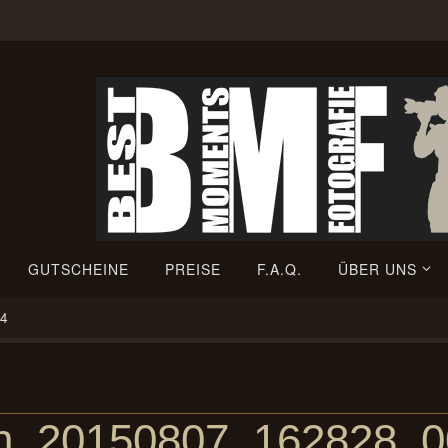
GUTSCHEINE
PREISE
F.A.Q.
ÜBER UNS
44
ien_20150807_162828_