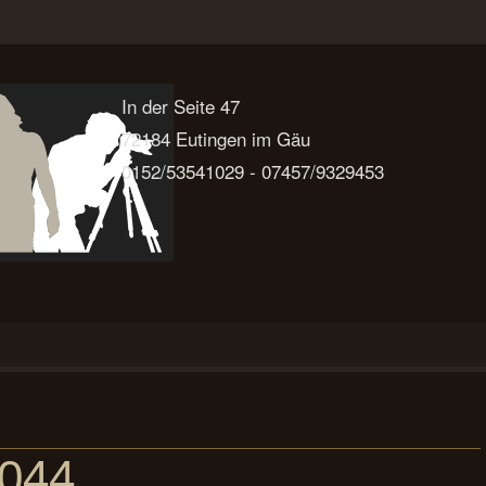
In der Seite 47
72184 Eutingen im Gäu
0152/53541029 - 07457/9329453
0044