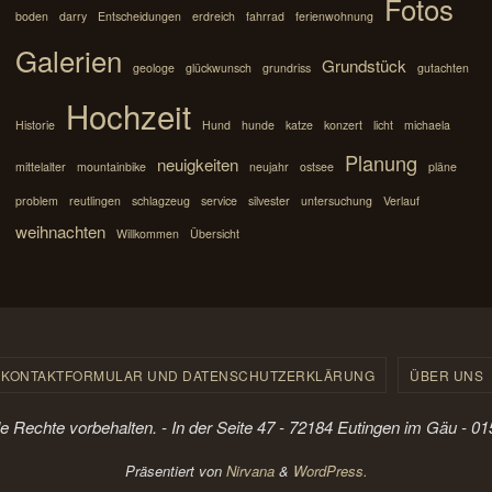
Fotos
boden
darry
Entscheidungen
erdreich
fahrrad
ferienwohnung
Galerien
Grundstück
geologe
glückwunsch
grundriss
gutachten
Hochzeit
Historie
Hund
hunde
katze
konzert
licht
michaela
Planung
neuigkeiten
mittelalter
mountainbike
neujahr
ostsee
pläne
problem
reutlingen
schlagzeug
service
silvester
untersuchung
Verlauf
weihnachten
Willkommen
Übersicht
KONTAKTFORMULAR UND DATENSCHUTZERKLÄRUNG
ÜBER UNS
le Rechte vorbehalten. - In der Seite 47 - 72184 Eutingen im Gäu - 
Präsentiert von
Nirvana
&
WordPress.