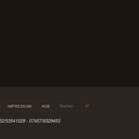
Suchen nach:
IMPRESSUM
AGB
Suchen
0152/53541029 - 07457/9329453