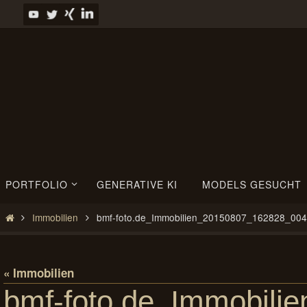
Zum
Inhalt
springen
Zum
PORTFOLIO
GENERATIVE KI
MODELS GESUCHT
Inhalt
springen
Start
Immobilien
bmf-foto.de_Immobilien_20150807_162828_00
« Immobilien
bmf-foto.de_Immobil