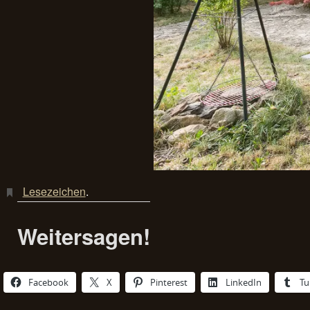
Lesezeichen
.
Weitersagen!
Facebook
X
Pinterest
LinkedIn
Tu