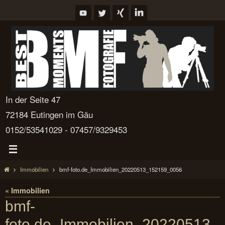
Zum
Inhalt
springen
In der Seite 47
72184 Eutingen im Gäu
0152/53541029 - 07457/9329453
Start
Immobilien
bmf-foto.de_Immobilien_20220513_152159_0056
« Immobilien
bmf-
foto.de_Immobilien_20220513_