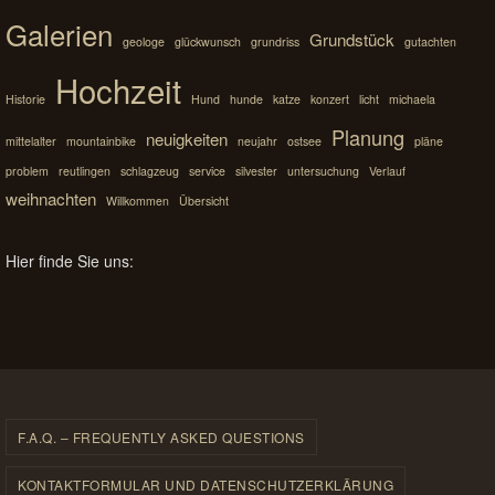
Galerien
Grundstück
geologe
glückwunsch
grundriss
gutachten
Hochzeit
Historie
Hund
hunde
katze
konzert
licht
michaela
Planung
neuigkeiten
mittelalter
mountainbike
neujahr
ostsee
pläne
problem
reutlingen
schlagzeug
service
silvester
untersuchung
Verlauf
weihnachten
Willkommen
Übersicht
Hier finde Sie uns:
F.A.Q. – FREQUENTLY ASKED QUESTIONS
KONTAKTFORMULAR UND DATENSCHUTZERKLÄRUNG