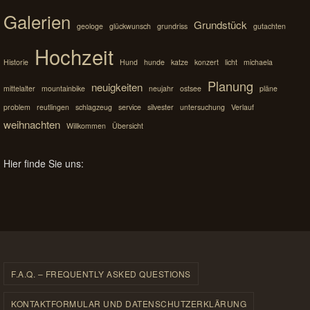
Galerien
Grundstück
geologe
glückwunsch
grundriss
gutachten
Hochzeit
Historie
Hund
hunde
katze
konzert
licht
michaela
Planung
neuigkeiten
mittelalter
mountainbike
neujahr
ostsee
pläne
problem
reutlingen
schlagzeug
service
silvester
untersuchung
Verlauf
weihnachten
Willkommen
Übersicht
Hier finde Sie uns:
F.A.Q. – FREQUENTLY ASKED QUESTIONS
KONTAKTFORMULAR UND DATENSCHUTZERKLÄRUNG