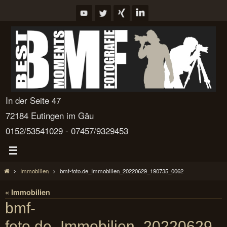
Zum
Inhalt
springen
In der Seite 47
72184 Eutingen im Gäu
0152/53541029 - 07457/9329453
Start
Immobilien
bmf-foto.de_Immobilien_20220629_190735_0062
« Immobilien
bmf-
foto.de_Immobilien_20220629_