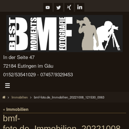
Zum
Inhalt
springen
In der Seite 47
72184 Eutingen im Gäu
0152/53541029 - 07457/9329453
Start
Immobilien
bmf-foto.de_Immobilien_20221008_121530_0063
« Immobilien
bmf-
foto.de_Immobilien_20221008_