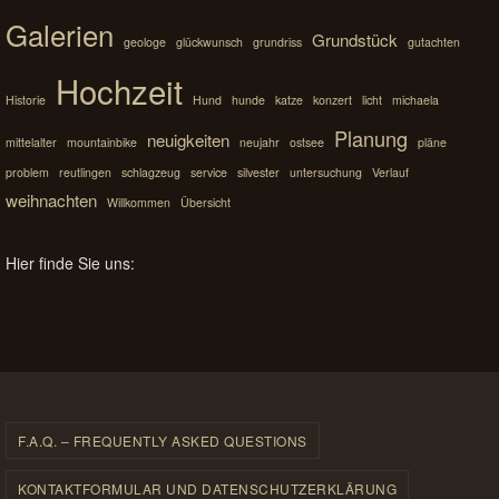
Galerien
Grundstück
geologe
glückwunsch
grundriss
gutachten
Hochzeit
Historie
Hund
hunde
katze
konzert
licht
michaela
Planung
neuigkeiten
mittelalter
mountainbike
neujahr
ostsee
pläne
problem
reutlingen
schlagzeug
service
silvester
untersuchung
Verlauf
weihnachten
Willkommen
Übersicht
Hier finde Sie uns:
F.A.Q. – FREQUENTLY ASKED QUESTIONS
KONTAKTFORMULAR UND DATENSCHUTZERKLÄRUNG