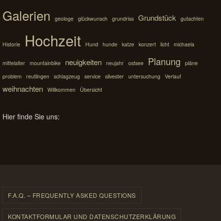
Galerien
Grundstück
geologe
glückwunsch
grundriss
gutachten
Hochzeit
Historie
Hund
hunde
katze
konzert
licht
michaela
Planung
neuigkeiten
mittelalter
mountainbike
neujahr
ostsee
pläne
problem
reutlingen
schlagzeug
service
silvester
untersuchung
Verlauf
weihnachten
Willkommen
Übersicht
Hier finde Sie uns:
F.A.Q. – FREQUENTLY ASKED QUESTIONS
KONTAKTFORMULAR UND DATENSCHUTZERKLÄRUNG