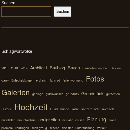
Suchen
Suchen
Schlagwortwolke
Architekt
Baublog
Bauen
2016
2018
2019
Baustellengespräch
boden
Fotos
darry
Entscheidungen
erdreich
fahrrad
ferienwohnung
Galerien
Grundstück
geologe
glückwunsch
grundriss
gutachten
Hochzeit
Historie
Hund
hunde
katze
konzert
licht
michaela
Planung
neuigkeiten
mittelalter
mountainbike
neujahr
ostsee
pläne
problem
reutlingen
schlagzeug
service
silvester
untersuchung
Verlauf