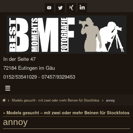
Zum
Inhalt
springen
In der Seite 47
72184 Eutingen im Gäu
0152/53541029 - 07457/9329453
Start
Models gesucht - mit zwei oder mehr Beinen für Stockfotos
annoy
« Models gesucht – mit zwei oder mehr Beinen für Stockfotos
annoy