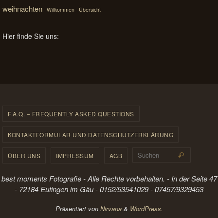
weihnachten
Willkommen
Übersicht
Hier finde Sie uns:
F.A.Q. – FREQUENTLY ASKED QUESTIONS
KONTAKTFORMULAR UND DATENSCHUTZERKLÄRUNG
Suchen 
ÜBER UNS
IMPRESSUM
AGB
Suchen
best moments Fotografie - Alle Rechte vorbehalten. - In der Seite 47
- 72184 Eutingen im Gäu - 0152/53541029 - 07457/9329453
Präsentiert von
Nirvana
&
WordPress.