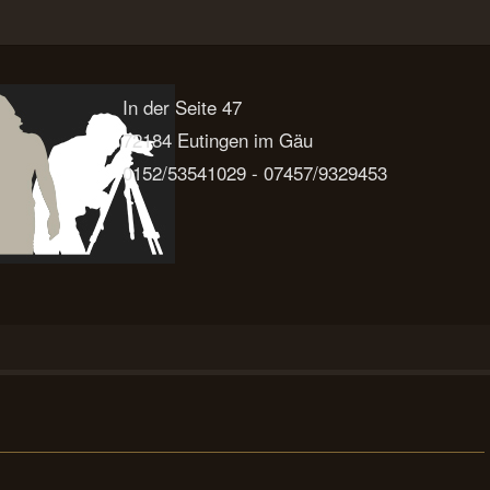
In der Seite 47
72184 Eutingen im Gäu
0152/53541029 - 07457/9329453