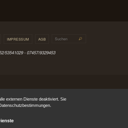
Suchen nach:
IMPRESSUM
AGB
Suchen
0152/53541029 - 07457/9329453
e externen Dienste deaktiviert. Sie
re Datenschutzbestimmungen.
ienste