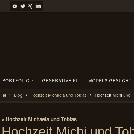
Zum
Inhalt
springen
Zum
PORTFOLIO
GENERATIVE KI
MODELS GESUCHT
Inhalt
springen
Start
Blog
Hochzeit Michaela und Tobias
Hochzeit Michi und 
« Hochzeit Michaela und Tobias
Hochzeit Michi und To