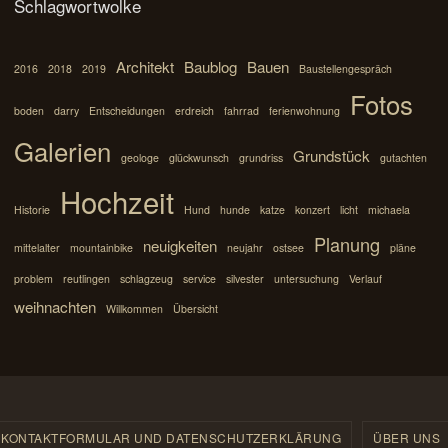
Schlagwortwolke
Architekt
Baublog
Bauen
2016
2018
2019
Baustellengespräch
Fotos
boden
darry
Entscheidungen
erdreich
fahrrad
ferienwohnung
Galerien
Grundstück
geologe
glückwunsch
grundriss
gutachten
Hochzeit
Historie
Hund
hunde
katze
konzert
licht
michaela
Planung
neuigkeiten
mittelalter
mountainbike
neujahr
ostsee
pläne
problem
reutlingen
schlagzeug
service
silvester
untersuchung
Verlauf
weihnachten
Willkommen
Übersicht
KONTAKTFORMULAR UND DATENSCHUTZERKLÄRUNG
ÜBER UNS