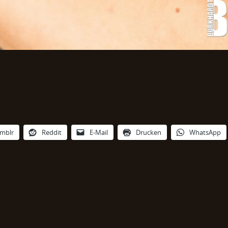
mblr
Reddit
E-Mail
Drucken
WhatsApp