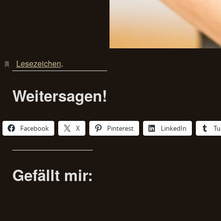
Lesezeichen
.
Weitersagen!
Facebook
X
Pinterest
LinkedIn
Tu
Gefällt mir: