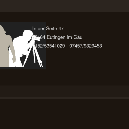
In der Seite 47
72184 Eutingen im Gäu
0152/53541029 - 07457/9329453