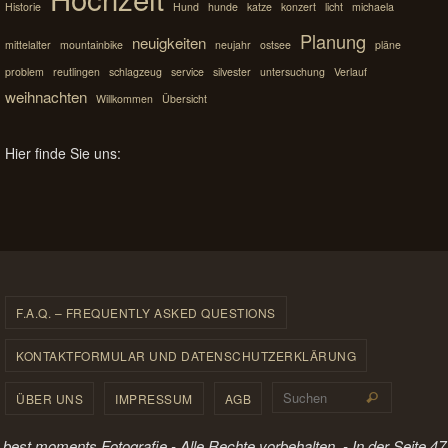
Historie
Hund
hunde
katze
konzert
licht
michaela
Planung
neuigkeiten
mittelalter
mountainbike
neujahr
ostsee
pläne
problem
reutlingen
schlagzeug
service
silvester
untersuchung
Verlauf
weihnachten
Willkommen
Übersicht
Hier finde Sie uns:
F.A.Q. – FREQUENTLY ASKED QUESTIONS
KONTAKTFORMULAR UND DATENSCHUTZERKLÄRUNG
Suchen 
ÜBER UNS
IMPRESSUM
AGB
Suchen
best moments Fotografie - Alle Rechte vorbehalten. - In der Seite 47