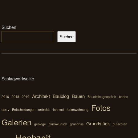
Suchen
Suchen
Schlagwortwolke
Architekt
Baublog
Bauen
2016
2018
2019
Baustellengespräch
boden
Fotos
darry
Entscheidungen
erdreich
fahrrad
ferienwohnung
Galerien
Grundstück
geologe
glückwunsch
grundriss
gutachten
Hochzeit