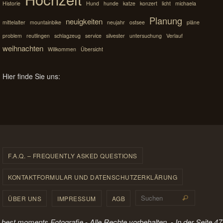
Historie
Hund
hunde
katze
konzert
licht
michaela
Planung
neuigkeiten
mittelalter
mountainbike
neujahr
ostsee
pläne
problem
reutlingen
schlagzeug
service
silvester
untersuchung
Verlauf
weihnachten
Willkommen
Übersicht
Hier finde Sie uns:
F.A.Q. – FREQUENTLY ASKED QUESTIONS
KONTAKTFORMULAR UND DATENSCHUTZERKLÄRUNG
Suchen 
ÜBER UNS
IMPRESSUM
AGB
Suchen
best moments Fotografie - Alle Rechte vorbehalten. - In der Seite 47