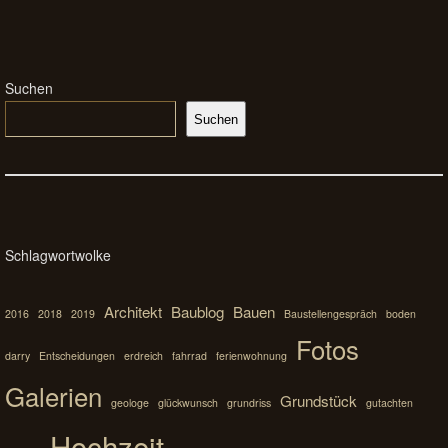
Suchen
Suchen
Schlagwortwolke
Architekt
Baublog
Bauen
2016
2018
2019
Baustellengespräch
boden
Fotos
darry
Entscheidungen
erdreich
fahrrad
ferienwohnung
Galerien
Grundstück
geologe
glückwunsch
grundriss
gutachten
Hochzeit