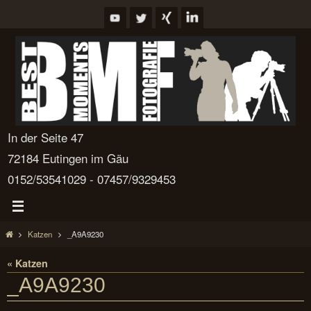
Zum
Inhalt
springen
In der Seite 47
72184 Eutingen im Gäu
0152/53541029 - 07457/9329453
Start
Katzen
_A9A9230
« Katzen
_A9A9230