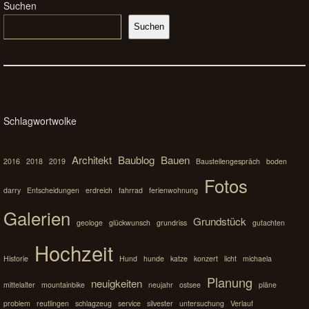
Suchen
Suchen
Schlagwortwolke
Architekt
Baublog
Bauen
2016
2018
2019
Baustellengespräch
boden
Fotos
darry
Entscheidungen
erdreich
fahrrad
ferienwohnung
Galerien
Grundstück
geologe
glückwunsch
grundriss
gutachten
Hochzeit
Historie
Hund
hunde
katze
konzert
licht
michaela
Planung
neuigkeiten
mittelalter
mountainbike
neujahr
ostsee
pläne
problem
reutlingen
schlagzeug
service
silvester
untersuchung
Verlauf