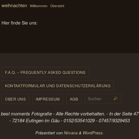
weihnachten
Willkommen
Übersicht
Hier finde Sie uns:
F.A.Q. – FREQUENTLY ASKED QUESTIONS
KONTAKTFORMULAR UND DATENSCHUTZERKLÄRUNG
Suchen 
ÜBER UNS
IMPRESSUM
AGB
Suchen
best moments Fotografie - Alle Rechte vorbehalten. - In der Seite 47
- 72184 Eutingen im Gäu - 0152/53541029 - 07457/9329453
Präsentiert von
Nirvana
&
WordPress.