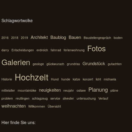
Schlagwortwolke
Architekt
Baublog
Bauen
2016
2018
2019
Baustellengespräch
boden
Fotos
darry
Entscheidungen
erdreich
fahrrad
ferienwohnung
Galerien
Grundstück
geologe
glückwunsch
grundriss
gutachten
Hochzeit
Historie
Hund
hunde
katze
konzert
licht
michaela
Planung
neuigkeiten
mittelalter
mountainbike
neujahr
ostsee
pläne
problem
reutlingen
schlagzeug
service
silvester
untersuchung
Verlauf
weihnachten
Willkommen
Übersicht
Hier finde Sie uns: