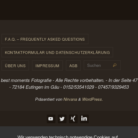
F.A.Q. – FREQUENTLY ASKED QUESTIONS
KONTAKTFORMULAR UND DATENSCHUTZERKLÄRUNG
Suchen 
ÜBER UNS
IMPRESSUM
AGB
Suchen
best moments Fotografie - Alle Rechte vorbehalten. - In der Seite 47
- 72184 Eutingen im Gäu - 0152/53541029 - 07457/9329453
Präsentiert von
Nirvana
&
WordPress.
Wir verwenden technisch notwendige Cookies auf