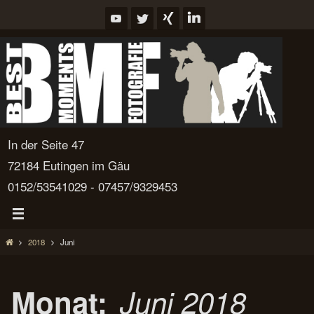
Zum
Inhalt
springen
In der Seite 47
72184 Eutingen im Gäu
0152/53541029 - 07457/9329453
Start
2018
Juni
Monat:
Juni 2018