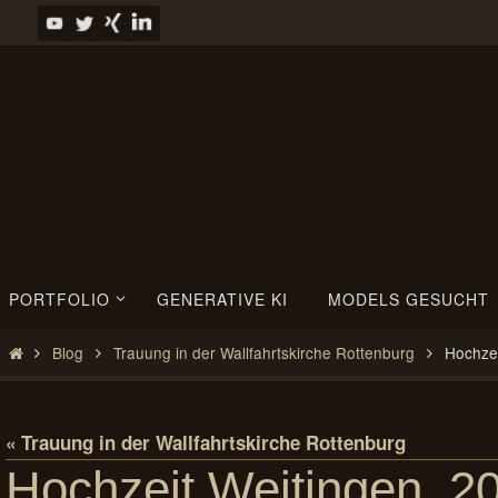
Zum
Inhalt
springen
Zum
PORTFOLIO
GENERATIVE KI
MODELS GESUCHT
Inhalt
springen
Start
Blog
Trauung in der Wallfahrtskirche Rottenburg
Hochze
« Trauung in der Wallfahrtskirche Rottenburg
Hochzeit Weitingen_