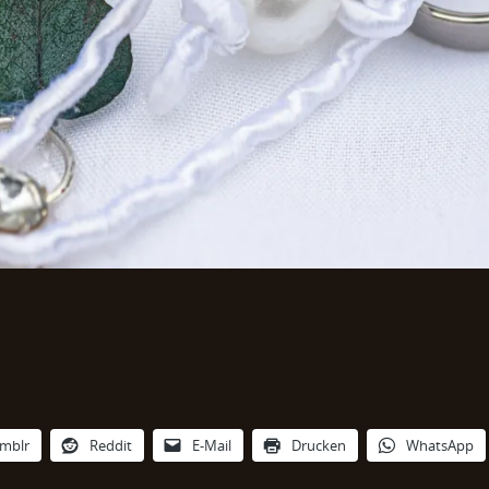
mblr
Reddit
E-Mail
Drucken
WhatsApp