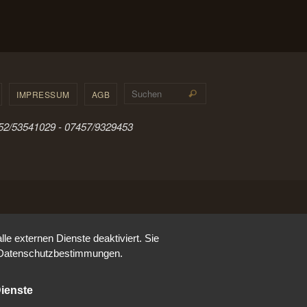
Suchen nach:
IMPRESSUM
AGB
Suchen
0152/53541029 - 07457/9329453
e externen Dienste deaktiviert. Sie
re Datenschutzbestimmungen.
ienste