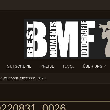
GUTSCHEINE
PREISE
F.A.Q.
ÜBER UNS
it Weitingen_20220831_0026
20220831_0026