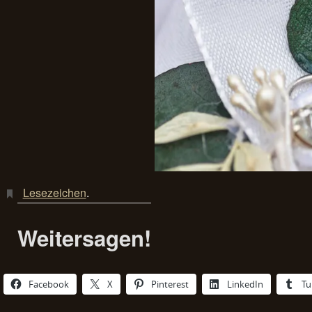
Lesezeichen
.
Weitersagen!
Facebook
X
Pinterest
LinkedIn
Tu