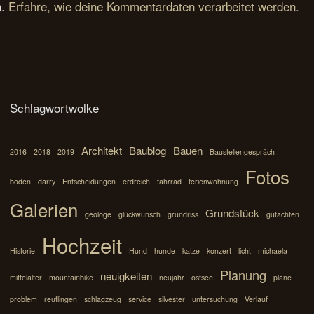
n.
Erfahre, wie deine Kommentardaten verarbeitet werden.
Schlagwortwolke
Architekt
Baublog
Bauen
2016
2018
2019
Baustellengespräch
Fotos
boden
darry
Entscheidungen
erdreich
fahrrad
ferienwohnung
Galerien
Grundstück
geologe
glückwunsch
grundriss
gutachten
Hochzeit
Historie
Hund
hunde
katze
konzert
licht
michaela
Planung
neuigkeiten
mittelalter
mountainbike
neujahr
ostsee
pläne
problem
reutlingen
schlagzeug
service
silvester
untersuchung
Verlauf