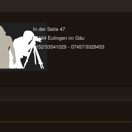
In der Seite 47
72184 Eutingen im Gäu
0152/53541029 - 07457/9329453