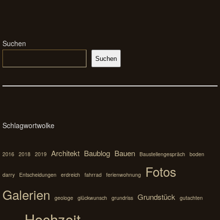
Suchen
Suchen
Schlagwortwolke
Architekt
Baublog
Bauen
2016
2018
2019
Baustellengespräch
boden
Fotos
darry
Entscheidungen
erdreich
fahrrad
ferienwohnung
Galerien
Grundstück
geologe
glückwunsch
grundriss
gutachten
Hochzeit