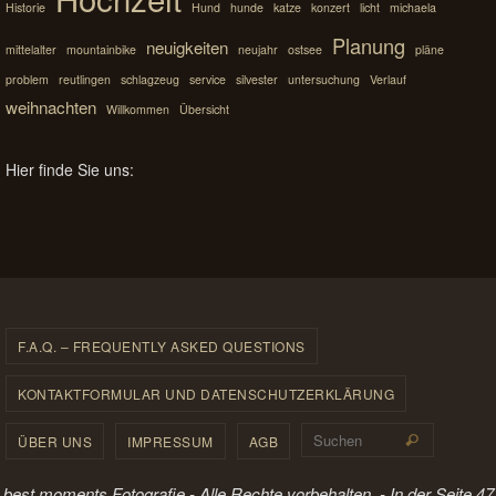
Historie
Hund
hunde
katze
konzert
licht
michaela
Planung
neuigkeiten
mittelalter
mountainbike
neujahr
ostsee
pläne
problem
reutlingen
schlagzeug
service
silvester
untersuchung
Verlauf
weihnachten
Willkommen
Übersicht
Hier finde Sie uns:
F.A.Q. – FREQUENTLY ASKED QUESTIONS
KONTAKTFORMULAR UND DATENSCHUTZERKLÄRUNG
Suchen 
ÜBER UNS
IMPRESSUM
AGB
Suchen
best moments Fotografie - Alle Rechte vorbehalten. - In der Seite 47